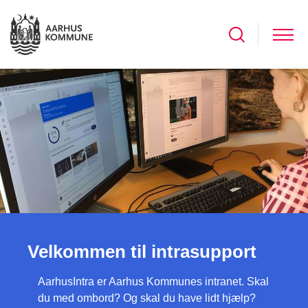
Velkommen til intrasupport
AarhusIntra er Aarhus Kommunes intranet. Skal
du med ombord? Og skal du have lidt hjælp?